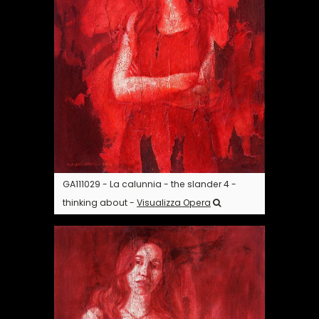
GA111029 - La calunnia - the slander 4 -
thinking about -
Visualizza Opera