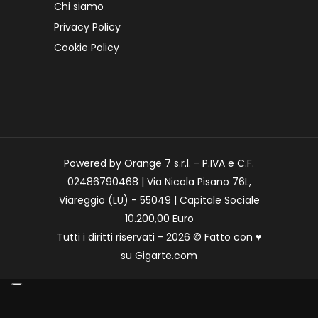
Chi siamo
Privacy Policy
Cookie Policy
Powered by Orange 7 s.r.l. - P.IVA e C.F.
02486790468 | Via Nicola Pisano 76L,
Viareggio (LU) - 55049 | Capitale Sociale
10.200,00 Euro
Tutti i diritti riservati - 2026 © Fatto con
♥
su
Gigarte.com
Le tue preferenze relative alla privacy