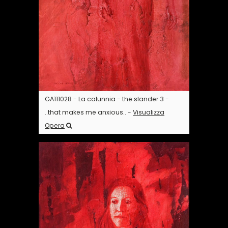
GA111028 - La calunnia - the slander 3 -
..that makes me anxious.. -
Visualizza
Opera