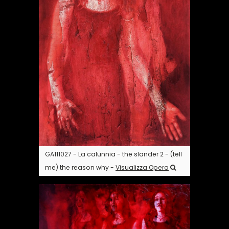
GA111027 - La calunnia - the slander 2 - (tell
me) the reason why -
Visualizza Opera