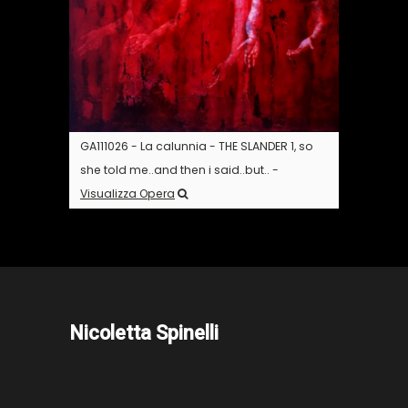
GA111026 - La calunnia - THE SLANDER 1, so
she told me..and then i said..but.. -
Visualizza Opera
Nicoletta Spinelli