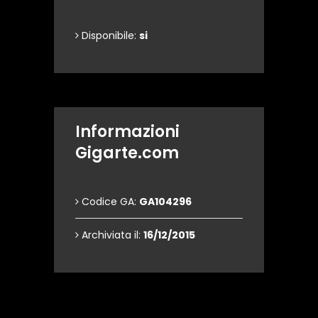
Disponibile:
si
Informazioni
Gigarte.com
Codice GA:
GA104296
Archiviata il:
16/12/2015