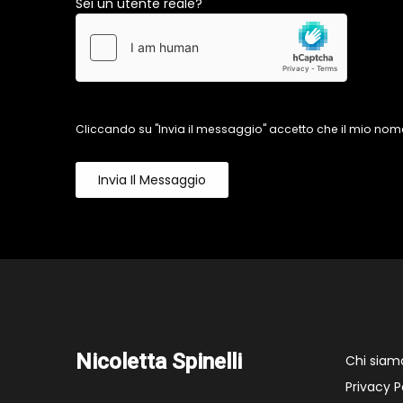
Sei un utente reale?
Cliccando su "Invia il messaggio" accetto che il mio nome
Invia Il Messaggio
Nicoletta Spinelli
Chi siam
Privacy P