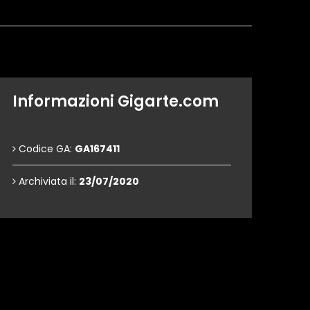
Informazioni Gigarte.com
Codice GA:
GA167411
Archiviata il:
23/07/2020