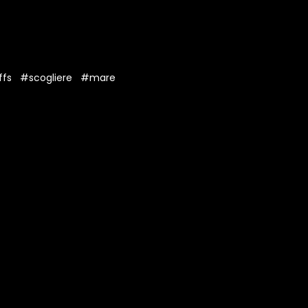
ffs
#scogliere
#mare