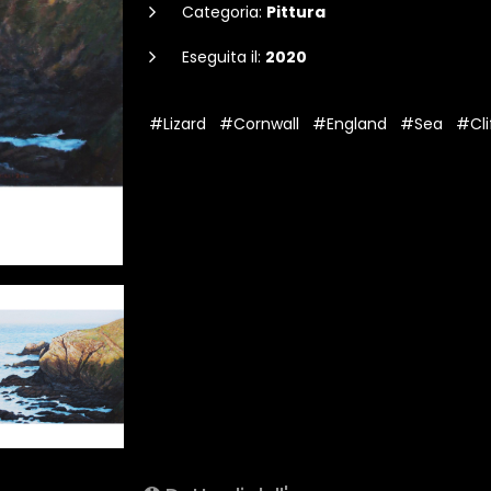
Categoria:
Pittura
Eseguita il:
2020
#Lizard
#Cornwall
#England
#Sea
#Cli